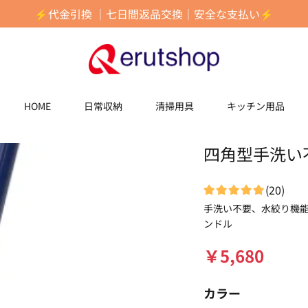
⚡️代金引換 ｜七日間返品交換｜安全な支払い⚡️
HOME
日常収納
清掃用具
キッチン用品
四角型手洗い
(
20
)
手洗い不要、水絞り機
ンドル
￥
5,680
カラー