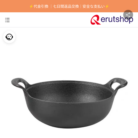
⚡️代金引換 ｜七日間返品交換｜安全な支払い⚡️