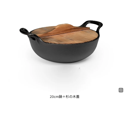
20cm鍋＋杉の木蓋