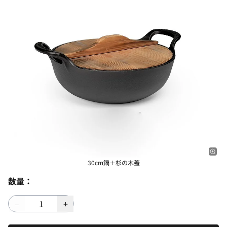
30cm鍋＋杉の木蓋
数量：